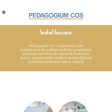
Instal·lacions
Pedagogium Cos compta amb unes
instal·lacions de qualitat i molt ben preparades
per poder fer front als reptes de l’educació
actual i que permeten realitzar qualsevol mena
d’activitat acadèmica, lúdica i cultural.