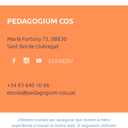
PEDAGOGIUM COS
Marià Fortuny 75, 08830
Sant Boi de Llobregat
CLICKEDU
+34 93 640 10 66
escola@pedagogium-cos.cat
Utilitzem cookies per assegurar que donem la millor
Política de privacitat i protecció de dades
experiència a l'usuari al nostre web. Si segueixes utilitzant