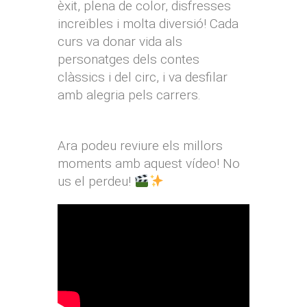
èxit, plena de color, disfresses
increïbles i molta diversió! Cada
curs va donar vida als
personatges dels contes
clàssics i del circ, i va desfilar
amb alegria pels carrers.
Ara podeu reviure els millors
moments amb aquest vídeo! No
us el perdeu!