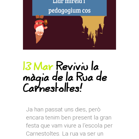
13 Mar
Reviviu la
màgia de la Rua de
Carnestoltes!
Ja han passat uns dies, però
encara tenim ben present la gran
festa que vam viure a l’escola per
Carnestoltes. La rua va ser un